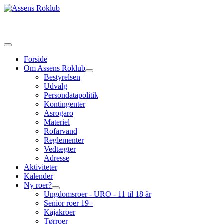
Forside
Om Assens Roklub
Bestyrelsen
Udvalg
Persondatapolitik
Kontingenter
Asrogaro
Materiel
Rofarvand
Reglementer
Vedtægter
Adresse
Aktiviteter
Kalender
Ny roer?
Ungdomsroer - URO - 11 til 18 år
Senior roer 19+
Kajakroer
Tørroer