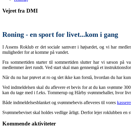
Vejret fra DMI
Roning - en sport for livet...kom i gang
I Assens Roklub er det sociale samvær i højsædet, og vi har medlem
muligheder for at komme på vandet.
Fra sommertiden starter til sommertiden slutter har vi sæson på v
medlemmer året rundt. Ved start skal man gennemgå et instruktionsforlø
Når du nu har prøvet at ro og slet ikke kan forstå, hvordan du har kun
Ved indmeldelsen skal du aflevere et bevis for at du kan svømme 3
kan du tage med i f.eks. Tommerup og Hårby svømmehaller, hvor livr
Både indmeldelsesblanket og svømmebevis afleveres til vores
kassere
Svømmebeviset skal holdes vedlige årligt. Derfor lejer roklubben en
Kommende aktiviteter