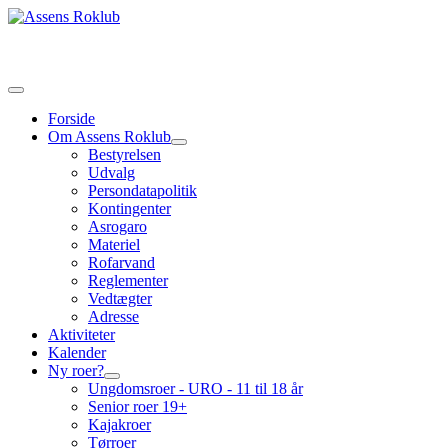
Forside
Om Assens Roklub
Bestyrelsen
Udvalg
Persondatapolitik
Kontingenter
Asrogaro
Materiel
Rofarvand
Reglementer
Vedtægter
Adresse
Aktiviteter
Kalender
Ny roer?
Ungdomsroer - URO - 11 til 18 år
Senior roer 19+
Kajakroer
Tørroer