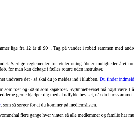
mer lige fra 12 år til 90+. Tag på vandet i robåd sammen med andre,
andet. Særlige reglementer for vinterroning åbner muligheder året ru
b, før man kan deltage i fælles roture uden instruktør.
net undvære det - så skal du jo meldes ind i klubben.
Du finder indmeld
00m som roer og 600m som kajakroer. Svømmebeviset må højst være 1 å
edderne gerne hjælper dig med at udfylde beviset, når du har svømmet.
r
, som så sørger for at du kommer på medlemslisten.
 svømmehal flere gange hver vinter, så alle medlemmer og familie har 