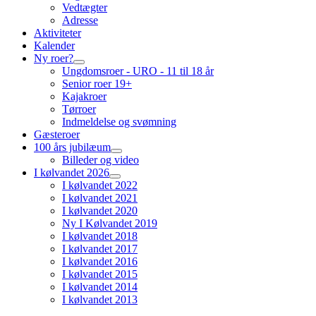
Vedtægter
Adresse
Aktiviteter
Kalender
Ny roer?
Ungdomsroer - URO - 11 til 18 år
Senior roer 19+
Kajakroer
Tørroer
Indmeldelse og svømning
Gæsteroer
100 års jubilæum
Billeder og video
I kølvandet 2026
I kølvandet 2022
I kølvandet 2021
I kølvandet 2020
Ny I Kølvandet 2019
I kølvandet 2018
I kølvandet 2017
I kølvandet 2016
I kølvandet 2015
I kølvandet 2014
I kølvandet 2013